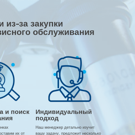
 из-за закупки
висного обслуживания
а и поиск
Индивидуальный
ания
подход
инках
Наш менеджер детально изучит
оставим их от
вашу задачу, предложит несколько