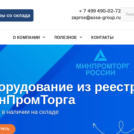
+ 7 499 490-02-72
ры со склада
zapros@assa-group.ru
О КОМПАНИИ
ПОЛЕЗНОЕ
КОНТАКТЫ
орудование из реест
нПромТорга
 в наличии на складе
ТРЕТЬ