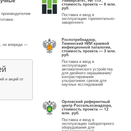
аучные
Университет, НИ ТПУ,
стоимость проекта — 6 млн.
руб.
м производителем
Поставка и ввод в
эксплуатацию горизонтально-
готовки.
заварочного
Роспотребнадзор,
Тюменский НИИ краевой
т, но впереди —
инфекционной паталогии,
стоимость проекта — 3 млн.
руб.
Поставка и ввод в
эксплуатацию
ей
автоматического устройства
для двойного окрашивания/
контрастирования
й и акций от
ультратонких срезов для
научных исследований
Орловский референтный
центр Россельхознадзора,
стоимость проекта — 12
млн. руб.
Поставка и ввод в
эксплуатацию лабораторного
оборудования для