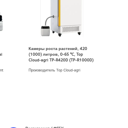
Камеры роста растений, 420
Штабел
ai
(1000) литров, 0-65 ℃, Top
инкубат
Cloud-agri TP-R420D (TP-R1000D)
60˚С, 1
Zhichu 
nt
Производитель Top Cloud-agri
Произво