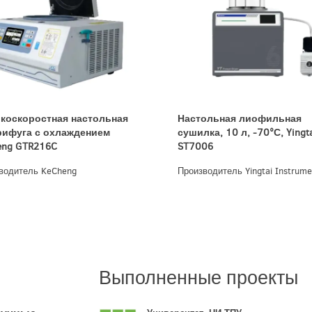
коскоростная настольная
Настольная лиофильная
рифуга с охлаждением
сушилка, 10 л, -70°С, Yingt
eng GTR216C
ST7006
водитель KeCheng
Производитель Yingtai Instrume
Выполненные проекты