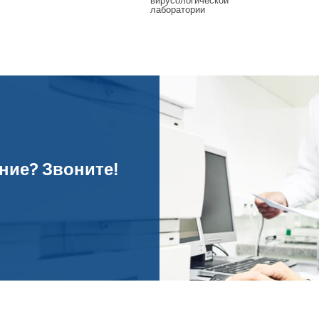
вирусологической
лаборатории
ние? Звоните!