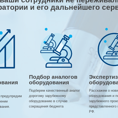
ратории и его дальнейшего сер
Подбор аналогов
Экспертиз
ования
оборудования
оборудов
Подберем качественный аналог
Расскажем о нов
дорогому зарубежному
оборудования и п
 предупредим
оборудованию в случае
зарубежного прои
нении
сокращения бюджета
представленного 
вания.
РФ.