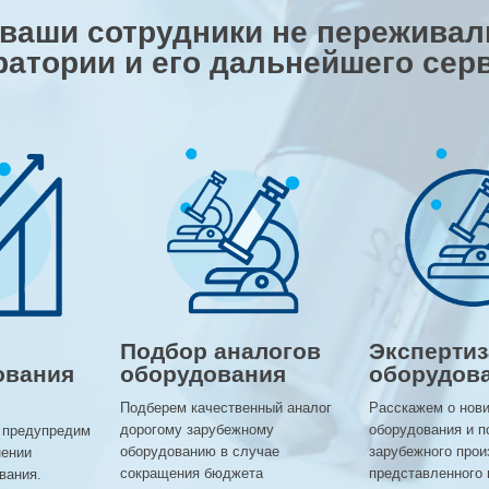
 ваши сотрудники не переживали
ратории и его дальнейшего сер
Подбор аналогов
Экспертиз
ования
оборудования
оборудов
Подберем качественный аналог
Расскажем о нов
дорогому зарубежному
оборудования и п
 предупредим
оборудованию в случае
зарубежного прои
нении
сокращения бюджета
представленного 
вания.