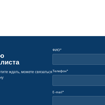
ФИО*
ую
алиста
Телефон*
тите ждать, можете связаться
ну
E-mail*