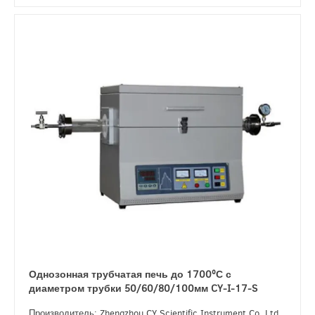
Однозонная трубчатая печь до 1700ºС с
диаметром трубки 50/60/80/100мм CY-I-17-S
Производитель: Zhengzhou CY Scientific Instrument Co, Ltd.