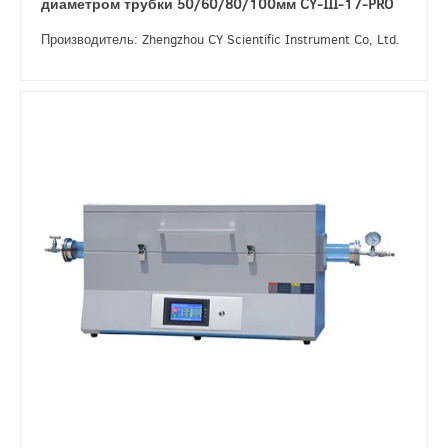
диаметром трубки 50/60/80/100мм CY-III-17-PRO
Производитель: Zhengzhou CY Scientific Instrument Co, Ltd.