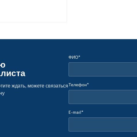
ФИО*
ую
алиста
Телефон*
тите ждать, можете связаться
ну
E-mail*