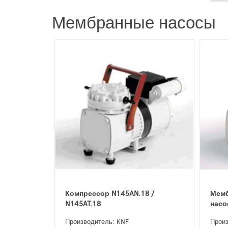
Мембранные насосы
Компрессор N145AN.18 /
Мемб
N145AT.18
насо
Производитель: KNF
Произ