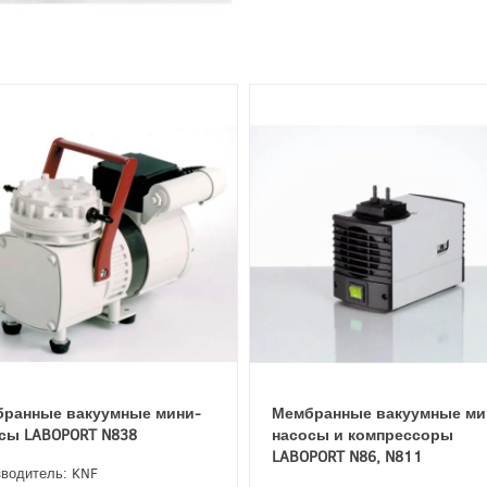
ранные вакуумные мини-
Мембранные вакуумные ми
сы LABOPORT N838
насосы и компрессоры
LABOPORT N86, N811
водитель: KNF