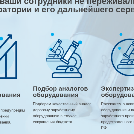
 ваши сотрудники не переживали
ратории и его дальнейшего сер
Подбор аналогов
Экспертиз
ования
оборудования
оборудов
Подберем качественный аналог
Расскажем о нов
дорогому зарубежному
оборудования и п
 предупредим
оборудованию в случае
зарубежного прои
нении
сокращения бюджета
представленного 
вания.
РФ.