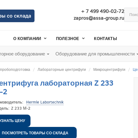
+ 7 499 490-02-72
ры со склада
zapros@assa-group.ru
О КОМПАНИИ
ПОЛЕЗНОЕ
КОНТАКТЫ
орное оборудование
Оборудование для промышленности
 пробоподготовка
Лабораторные центрифуги
Микроцентрифуги
Це
ентрифуга лабораторная Z 233
-2
оизводитель:
Hermle Labortechnik
дель:
Z 233 М-2
УЗНАТЬ ЦЕНУ
ПОСМОТРЕТЬ ТОВАРЫ СО СКЛАДА