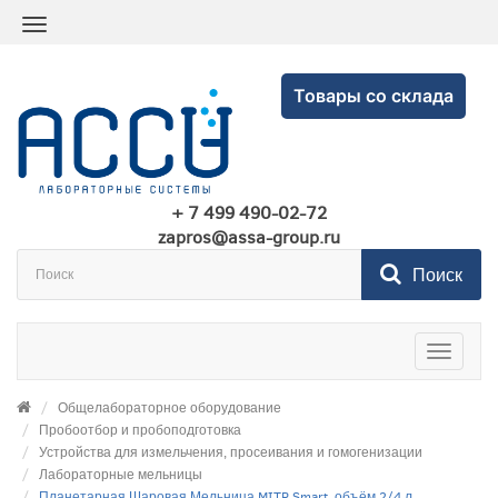
Товары со склада
+ 7 499 490-02-72
zapros@assa-group.ru
Поиск
Toggle
navigatio
Общелабораторное оборудование
Пробоотбор и пробоподготовка
Устройства для измельчения, просеивания и гомогенизации
Лабораторные мельницы
Планетарная Шаровая Мельница MITR Smart, объём 2/4 л