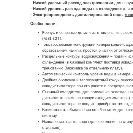
- Низкий удельный расход электроэнергии
для получ
- Низкий уровень расхода воды на охлаждение
для п
- Электропроводность дистиллированной воды
мен
Особенности:
Корпус и основные детали изготовлены из высо
(AISI 321).
Быстросъемная конструкция камеры конденсации
образованием накипи, простой очистки от отложе
Раздельные контуры водоснабжения – подачи исх
охлаждение (в базовый комплект поставки аквад
требованию Заказчика за отдельную плату).
Автоматический контроль уровня воды в камере 
Двойная оболочка и теплозащитный кожух обеспе
аквадистиллятора при его работе и предохраняю
Съемный охладитель для получения охлажденног
дистиллята прямо на корпус аквадистиллятора).
аквадистиллятора не входит, приобретается отде
Возможность объединения со сборником для хра
систему.
Исполнение: настольное (для крепления на стен
отдельно).