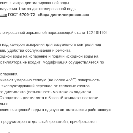
ения 1 литра дистиллированной воды.
олучения 1литра дистиллированной воды.
ьше
ГОСТ 6709-72 «Вода дистиллированная»
колегированной зеркальной нержавеющей стали 12Х18Н10Т
 над камерой испарения для визуального контроля над
ний, удобства обслуживания и ремонта.
одной воды на испарение и подачи исходной воды на
истиллятора не входит, модификация осуществляется по
испарения.
чивают умеренно теплую (не более 45°С) поверхность
т эксплуатирующий персонал от тепловых ожогов.
о дистиллята (возможность монтажа охладителя
 Охладитель дистиллята в базовый комплект поставки
льно.
нения очищенной воды в единую автоматически работающую
у предусмотрен отдельный кронштейн, приобретается