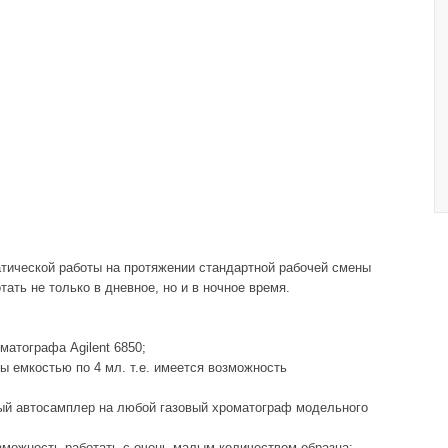
атической работы на протяжении стандартной рабочей смены
ать не только в дневное, но и в ночное время.
матографа Agilent 6850;
лы емкостью по 4 мл. т.е. имеется возможность
ый автосамплер на любой газовый хроматограф модельного
зможность работать с очень малым количеством образца;