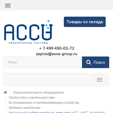
Товары со склада
+ 7 499 490-02-72
zapros@assa-group.ru
Поиск
Toggle
navigatio
Общелабораторное оборудование
Пробоотбор и пробоподготовка
Встряхивающие и перемешивающие устройства
Шейкеры-инкубаторы
Настольный шейкер-инкубатор, комн.темп.+5˚С - 60˚С, 10-300 об/