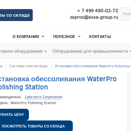
+ 7 499 490-02-72
ры со склада
zapros@assa-group.ru
О КОМПАНИИ
ПОЛЕЗНОЕ
КОНТАКТЫ
орное оборудование
Оборудование для промышленности
ка
Системы очистки воды
Установка обессоливания WaterPro Polishing S
становка обессоливания WaterPro
olishing Station
оизводитель:
Labconco Corporation
дель:
WaterPro Polishing Station
УЗНАТЬ ЦЕНУ
ПОСМОТРЕТЬ ТОВАРЫ СО СКЛАДА