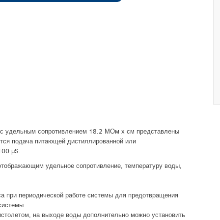
а с удельным сопротивлением 18.2 МОм х см представлены
ется подача питающей дистиллированной или
100 µS.
отображающим удельное сопротивление, температуру воды,
са при периодической работе системы для предотвращения
 системы
истолетом, на выходе воды дополнительно можно установить