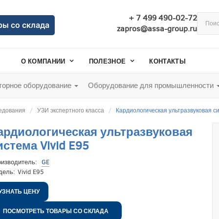
+ 7 499 490-02-72
ры со склада
zapros@assa-group.ru
О КОМПАНИИ
ПОЛЕЗНОЕ
КОНТАКТЫ
орное оборудование
Оборудование для промышленности
ледования
УЗИ экспертного класса
Кардиологическая ультразвуковая си
ардиологическая ультразвуковая
истема Vivid E95
оизводитель:
GE
дель:
Vivid E95
УЗНАТЬ ЦЕНУ
ПОСМОТРЕТЬ ТОВАРЫ СО СКЛАДА