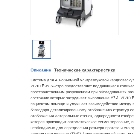
Описание
Технические характеристики
Cистема для 4D-объемной ультразвуковой кардиоваскул
VIVID Е95 быстро предоставляет поддающиеся количес
пространственным разрешением при обследованиях раз
состояние которых затрудняет выполнение УЗИ. VIVID
пациентам помощи и улучшает взаимодействие между в
благодаря детализированному отображению структур сер
отображения латеральных стенок, однородности изобра
которая производит автоматическое сегментирование, в
необходимых для определения размера протеза и его о
аортального клапана (TAVI) / транскатетерной заме- ны