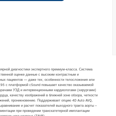
ярной диагностики экспертного премиум-класса. Система
твенной оценке данные с высоким контрастным и
ных пациентов — даже тех, особенности телосложения или
 Е95 с платформой cSound повышает качество оказываемой
рачами УЗД и интервенционными кардиологами (хирургами)
дца, качеству изображений в ближней зоне обзора, четкости
жений, проникновению. Поддерживает опцию 4D Auto AVQ,
ыравнивание и расчет показателей выходного тракта аорты –
риентации при проведении транскатетерной имплантации
 аортального клапана (TAVR).