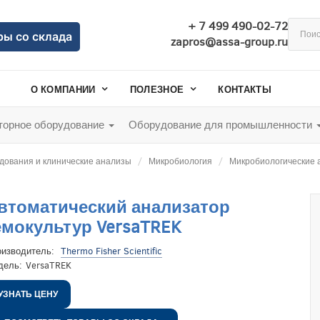
+ 7 499 490-02-72
ры со склада
zapros@assa-group.ru
О КОМПАНИИ
ПОЛЕЗНОЕ
КОНТАКТЫ
орное оборудование
Оборудование для промышленности
дования и клинические анализы
Микробиология
Микробиологические 
втоматический анализатор
емокультур VersaTREK
оизводитель:
Thermo Fisher Scientific
дель:
VersaTREK
УЗНАТЬ ЦЕНУ