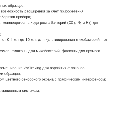
ных образцов;
возможность расширения за счет приобретения
абаритов прибора;
, меняющегося в ходе роста бактерий (CO
, N
и H
) для
2
2
2
;
 от 0,1 мл до 10 мл, для культивирования микобактерий – от
измов, флаконы для микобактерий, флаконы для прямого
ремешивания VorTrexing для аэробных флаконов;
и образцов;
м цветного сенсорного экрана с графическим интерфейсом;
рмационным системам;