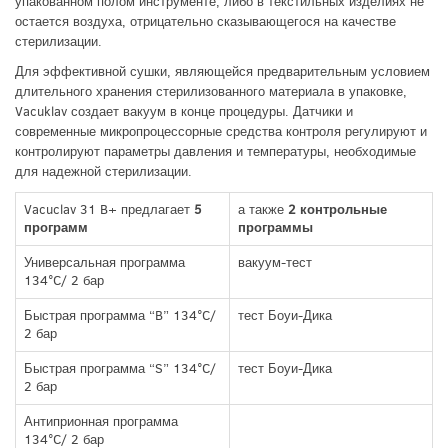
упакованном полом инструменте, либо в текстильных изделиях не
остается воздуха, отрицательно сказывающегося на качестве
стерилизации.
Для эффективной сушки, являющейся предварительным условием
длительного хранения стерилизованного материала в упаковке,
Vacuklav создает вакуум в конце процедуры. Датчики и
современные микропроцессорные средства контроля регулируют и
контролируют параметры давления и температуры, необходимые
для надежной стерилизации.
Vacuclav 31 B+ предлагает
5
а также
2 контрольные
программ
программы
Универсальная программа
вакуум-тест
134°C/ 2 бар
Быстрая программа “B” 134°C/
тест Боуи-Дика
2 бар
Быстрая программа “S” 134°C/
тест Боуи-Дика
2 бар
Антиприонная программа
134°C/ 2 бар