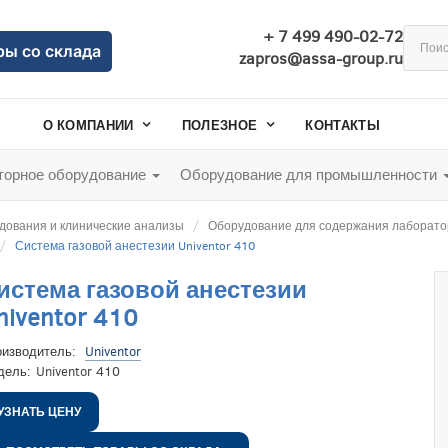
+ 7 499 490-02-72
ры со склада
zapros@assa-group.ru
О КОМПАНИИ
ПОЛЕЗНОЕ
КОНТАКТЫ
орное оборудование
Оборудование для промышленности
дования и клинические анализы
Оборудование для содержания лаборат
Система газовой анестезии Univentor 410
истема газовой анестезии
niventor 410
оизводитель:
Univentor
дель:
Univentor 410
УЗНАТЬ ЦЕНУ