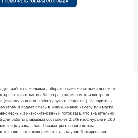
ПОСМОТРЕТЬ ТОВАРЫ СО СКЛАДА
на для работы с мелкими лабораторными животными весом от
ораторных животных снабжена расходомером для контроля
ка (изофлурана или любого другого вещества). Испаритель
аметрам и подает смесь в индукционную камеру или маску.
вномерный и низкоинтенсивный поток газа, что значительно
ка для работы с мышами составляет 2,2% изофлурана и 200
 мл изофлурана в час. Параметры газового потока
 течение всего эксперимента, а в случае блокирования