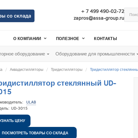
+ 7 499 490-02-72
ры со склада
zapros@assa-group.ru
О КОМПАНИИ
ПОЛЕЗНОЕ
КОНТАКТЫ
орное оборудование
Оборудование для промышленности
ка
Аквадистилляторы
Тридистилляторы
Тридистиллятор стеклянн
ридистиллятор стеклянный UD-
015
оизводитель:
ULAB
дель:
UD-3015
УЗНАТЬ ЦЕНУ
ПОСМОТРЕТЬ ТОВАРЫ СО СКЛАДА