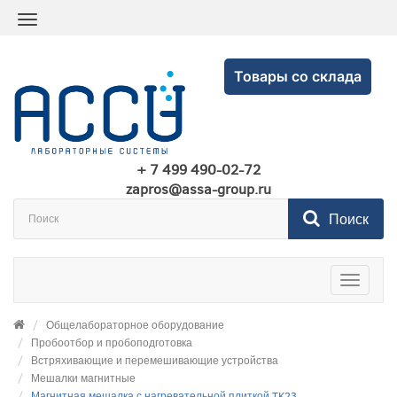
Товары со склада
+ 7 499 490-02-72
zapros@assa-group.ru
Поиск
Toggle
navigatio
Общелабораторное оборудование
Пробоотбор и пробоподготовка
Встряхивающие и перемешивающие устройства
Мешалки магнитные
Магнитная мешалка с нагревательной плиткой TK23