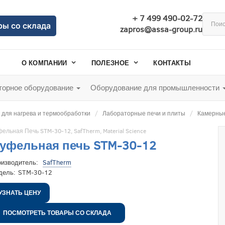
+ 7 499 490-02-72
ры со склада
zapros@assa-group.ru
О КОМПАНИИ
ПОЛЕЗНОЕ
КОНТАКТЫ
орное оборудование
Оборудование для промышленности
для нагрева и термообработки
Лабораторные печи и плиты
Камерные
ельная Печь STM-30-12
,
SafTherm
,
Material Science
уфельная печь STM-30-12
оизводитель:
SafTherm
дель:
STM-30-12
УЗНАТЬ ЦЕНУ
ПОСМОТРЕТЬ ТОВАРЫ СО СКЛАДА