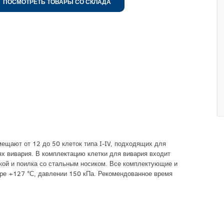
ПОСМОТРЕТЬ ТОВАРЫ СО СКЛАДА
щают от 12 до 50 клеток типа I-IV, подходящих для
ях вивария. В комплектацию клетки для вивария входит
кой и поилка со стальным носиком. Все комплектующие и
уре +127 °С, давлении 150 кПа. Рекомендованное время