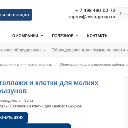
+ 7 499 490-02-72
ры со склада
zapros@assa-group.ru
О КОМПАНИИ
ПОЛЕЗНОЕ
КОНТАКТЫ
орное оборудование
Оборудование для промышленности
дования и клинические анализы
Оборудование для содержания лаборат
теллажи и клетки для мелких
рызунов
оизводитель:
Velaz
дель:
Стеллажи и клетки для мелких грызунов
УЗНАТЬ ЦЕНУ