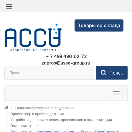
Товары со склада
+ 7 499 490-02-72
zapros@assa-group.ru
Поиск
Toggle
navigatio
Общелабораторное оборудование
Пробоотбор и пробоподготовка
Устройства для измельчения, просеивания и гомогенизации
Гомогенизаторы
Гомогенизатор (диспергатор) для микрообъемов SilentCrusher S