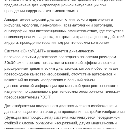
предназначена для интраоперационной визуализации при
проведении хирургических вмешательств.
Аппарат имеет широкий диапазон клинического применения в
хирургии, урологии, гинекологии, травматологии и ортопедии,
ангиографии, при интервенционных вмешательствах, где требуется
позиционирование пациента, контроль интраоперационных действий
хирурга, проведение терапии под рентгеновским контролем.
Система «СиКоРД-МТ» оснащается динамическим
плоскопанельным детектором последнего поколения размером
30х30 см с высоким показателем квантовой эффективности и
расширенным динамическим диапазоном, который обеспечивает
превосходное качество изображений, отсутствие артефактов и
искажений по краям изображения и больший объем
диагностической информации при меньшей дозе рентгеновского
излучения по сравнению с рентгеновским электронно-оптическим
преобразователем (РЭОП).
Для отображения полученного диагностического изображения и
данных о пациенте, а также для проведения настройки изображения
(функции постпроцессинга) система комплектуется передвижной
стойкой с блоком обработки изображений, двумя медицинскими
мониторами и моторизованным лифтом для изменения высоты