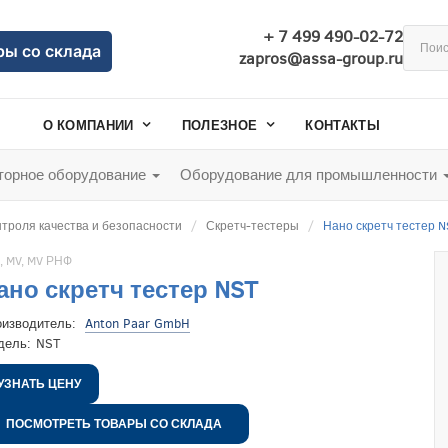
+ 7 499 490-02-72
ры со склада
zapros@assa-group.ru
О КОМПАНИИ
ПОЛЕЗНОЕ
КОНТАКТЫ
орное оборудование
Оборудование для промышленности
троля качества и безопасности
Скретч-тестеры
Нано скретч тестер N
,
MV
,
MV РНФ
ано скретч тестер NST
оизводитель:
Anton Paar GmbH
дель:
NST
УЗНАТЬ ЦЕНУ
ПОСМОТРЕТЬ ТОВАРЫ СО СКЛАДА