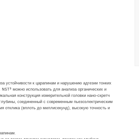
за устойчивости к царапинам и нарушению адгезии тонких
. NST³ можно использовать для анализа органических и
никальная конструкция измерительной головки нано-скретч
 глубины, соединенный с современным пьезоэлектрическим
мя отклика (вплоть до миллисекунд), высокую точность и
рапинам.