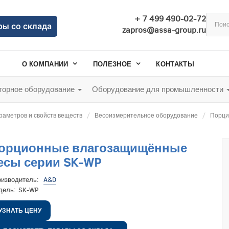
+ 7 499 490-02-72
ры со склада
zapros@assa-group.ru
О КОМПАНИИ
ПОЛЕЗНОЕ
КОНТАКТЫ
орное оборудование
Оборудование для промышленности
раметров и свойств веществ
Весоизмерительное оборудование
Порци
орционные влагозащищённые
есы серии SK-WP
оизводитель:
A&D
дель:
SK-WP
УЗНАТЬ ЦЕНУ