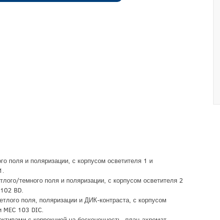
го поля и поляризации, с корпусом осветителя 1 и
1.
етлого/темного поля и поляризации, с корпусом осветителя 2
 102 BD.
ветлого поля, поляризации и ДИК-контраста, с корпусом
и MEC 103 DIC.
ктивами с коррекцией на бесконечность, план-ахромат.