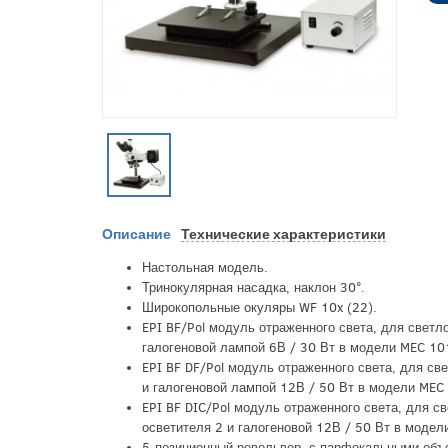
Описание
Технические характеристики
Настольная модель.
Тринокулярная насадка, наклон 30°.
Широкопольные окуляры WF 10x (22).
EPI BF/Pol модуль отраженного света, для светло
галогеновой лампой 6В / 30 Вт в модели MEC 10
EPI BF DF/Pol модуль отраженного света, для св
и галогеновой лампой 12В / 50 Вт в модели MEC
EPI BF DIC/Pol модуль отраженного света, для с
осветителя 2 и галогеновой 12В / 50 Вт в модел
5-позиционный револьвер, с парфокальными объе