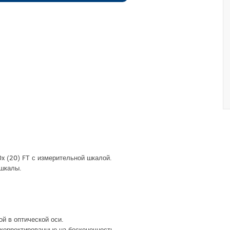
x (20) FT с измерительной шкалой.
 шкалы.
й в оптической оси.
корректированные на бесконечность.