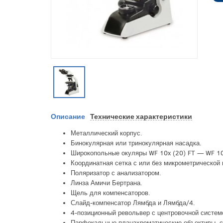
Описание
Технические характеристики
Металлический корпус.
Бинокулярная или тринокулярная насадка.
Широкопольные окуляры WF 10x (20) FT — WF 10
Координатная сетка с или без микрометрической
Поляризатор с анализатором.
Линза Амичи Бертрана.
Щель для компенсаторов.
Слайд-компенсатор Лямбда и Лямбда/4.
4-позиционный револьвер с центровочной системо
Парфокальные планахроматические объективы, с