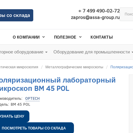
+ 7 499 490-02-72
ры со склада
zapros@assa-group.ru
О КОМПАНИИ
ПОЛЕЗНОЕ
КОНТАКТЫ
орное оборудование
Оборудование для промышленности
тическая микроскопия
Металлографические микроскопы
Поляризацио
оляризационный лабораторный
икроскоп BM 45 POL
оизводитель:
OPTECH
дель:
BM 45 POL
УЗНАТЬ ЦЕНУ
ПОСМОТРЕТЬ ТОВАРЫ СО СКЛАДА