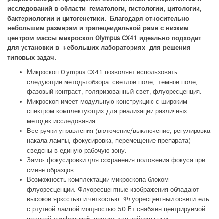
исследований в области гематологи, гистологии, цитологии,
бактериологии и цитогенетики. Благодаря относительно
небольшим размерам и трапецеидальной раме с низким
центром массы микроскоп Olympus CX41 идеально подходит
для установки в небольших лабораториях для решения
типовых задач.
Микроскоп Olympus CX41 позволяет использовать
следующие методы обзора: светлое поле, темное поле,
фазовый контраст, поляризованный свет, флуоресценция.
Микроскоп имеет модульную конструкцию с широким
спектром комплектующих для реализации различных
методик исследования.
Все ручки управления (включение/выключение, регулировка
накала лампы, фокусировка, перемещение препарата)
сведены в единую рабочую зону.
Замок фокусировки для сохранения положения фокуса при
смене образцов.
Возможность комплектации микроскопа блоком
флуоресценции. Флуоресцентные изображения обладают
высокой яркостью и четкостью. Флуоресцентный осветитель
с ртутной лампой мощностью 50 Вт снабжен центрируемой
полевой диафрагмой, портом для нейтральных