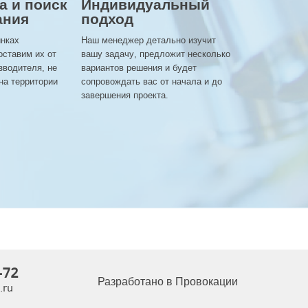
а и поиск
Индивидуальный
ания
подход
инках
Наш менеджер детально изучит
оставим их от
вашу задачу, предложит несколько
зводителя, не
вариантов решения и будет
на территории
сопровождать вас от начала и до
завершения проекта.
-72
Разработано в Провокации
.ru