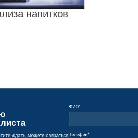
лиза напитков
ФИО*
ую
алиста
Телефон*
тите ждать, можете связаться