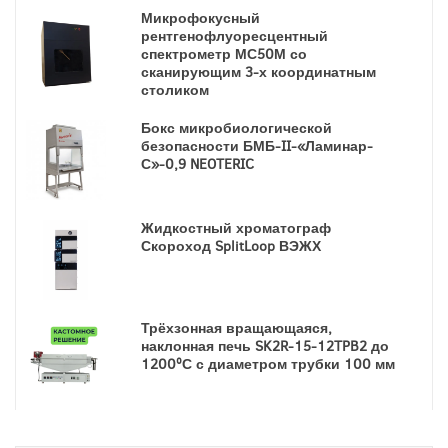
Микрофокусный
рентгенофлуоресцентный
спектрометр МС50М со
сканирующим 3-х координатным
столиком
Бокс микробиологической
безопасности БМБ-II-«Ламинар-
С»-0,9 NEOTERIC
Жидкостный хроматограф
Скороход SplitLoop ВЭЖХ
Трёхзонная вращающаяся,
наклонная печь SK2R-15-12TPB2 до
1200ºС с диаметром трубки 100 мм