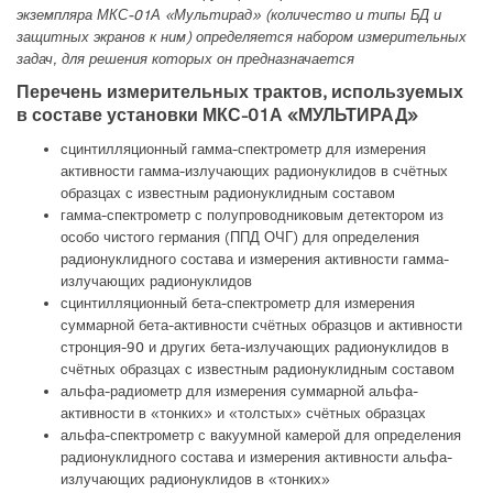
экземпляра МКС-01А «Мультирад» (количество и типы БД и
защитных экранов к ним) определяется набором измерительных
задач, для решения которых он предназначается
Перечень измерительных трактов, используемых
в составе установки МКС-01А «МУЛЬТИРАД»
сцинтилляционный гамма-спектрометр для измерения
активности гамма-излучающих радионуклидов в счётных
образцах с известным радионуклидным составом
гамма-спектрометр с полупроводниковым детектором из
особо чистого германия (ППД ОЧГ) для определения
радионуклидного состава и измерения активности гамма-
излучающих радионуклидов
сцинтилляционный бета-спектрометр для измерения
суммарной бета-активности счётных образцов и активности
стронция-90 и других бета-излучающих радионуклидов в
счётных образцах с известным радионуклидным составом
альфа-радиометр для измерения суммарной альфа-
активности в «тонких» и «толстых» счётных образцах
альфа-спектрометр с вакуумной камерой для определения
радионуклидного состава и измерения активности альфа-
излучающих радионуклидов в «тонких»