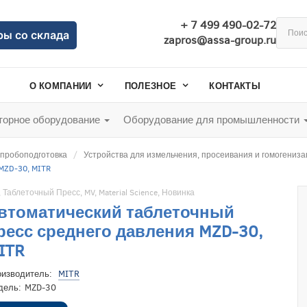
+ 7 499 490-02-72
ры со склада
zapros@assa-group.ru
О КОМПАНИИ
ПОЛЕЗНОЕ
КОНТАКТЫ
орное оборудование
Оборудование для промышленности
 пробоподготовка
Устройства для измельчения, просеивания и гомогениз
MZD-30, MITR
,
Таблеточный Пресс
,
MV
,
Material Science
,
Новинка
втоматический таблеточный
ресс среднего давления MZD-30,
ITR
оизводитель:
MITR
дель:
MZD-30