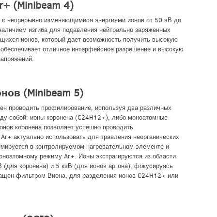
+ (Minibeam 4)
т с непрерывно изменяющимися энергиями ионов от 50 эВ до
наличием изгиба для подавления нейтрально заряженных
ющихся ионов, который дает возможность получить высокую
м обеспечивает отличное интерфейсное разрешение и высокую
напряжений.
ов (Minibeam 5)
бен проводить профилирование, используя два различных
ду собой: ионы коронена (C24H12+), либо моноатомные
ионов коронена позволяет успешно проводить
 Ar+ актуально использовать для травления неорганических
имируется в контролируемом нагревательном элементе и
оноатомному режиму Ar+. Ионы экстрагируются из области
 (для коронена) и 5 кэВ (для ионов аргона), фокусируясь
снащен фильтром Виена, для разделения ионов C24H12+ или