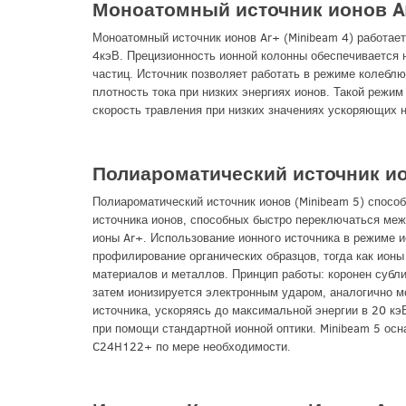
Моноатомный источник ионов Ar
Моноатомный источник ионов Ar+ (Minibeam 4) работае
4кэВ. Прецизионность ионной колонны обеспечивается 
частиц. Источник позволяет работать в режиме колебл
плотность тока при низких энергиях ионов. Такой режи
скорость травления при низких значениях ускоряющих 
Полиароматический источник ион
Полиароматический источник ионов (Minibeam 5) спосо
источника ионов, способных быстро переключаться меж
ионы Ar+. Использование ионного источника в режиме 
профилирование органических образцов, тогда как ионы
материалов и металлов. Принцип работы: коронен субл
затем ионизируется электронным ударом, аналогично м
источника, ускоряясь до максимальной энергии в 20 кэВ
при помощи стандартной ионной оптики. Minibeam 5 о
C24H122+ по мере необходимости.