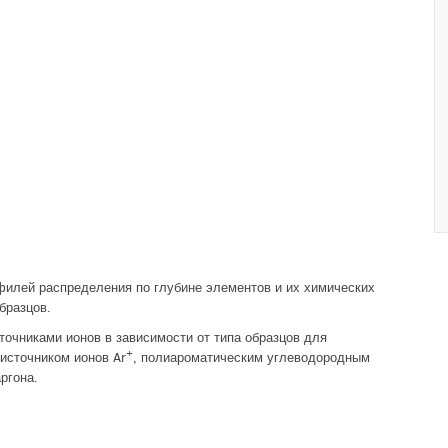
филей распределения по глубине элементов и их химических
бразцов.
очниками ионов в зависимости от типа образцов для
+
источником ионов Ar
, полиароматическим углеводородным
ргона.