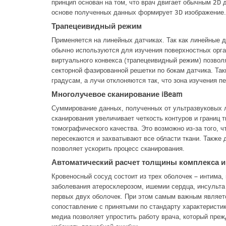
принцип основан на том, что врач двигает обычным 2D 
основе полученных данных формирует 3D изображение.
Трапецеивидный режим
Применяется на линейных датчиках. Так как линейные 
обычно используются для изучения поверхностных орга
виртуального конвекса (трапецеивидный режим) позвол
секторной фазированной решетки по бокам датчика. Та
градусам, а лучи отклоняются так, что зона изучения п
Многолучевое сканирование iBeam
Суммирование данных, полученных от ультразвуковых 
сканирования увеличивает четкость контуров и границ 
томографического качества. Это возможно из-за того, 
пересекаются и захватывают все области ткани. Также 
позволяет ускорить процесс сканирования.
Автоматический расчет толщины комплекса 
Кровеносный сосуд состоит из трех оболочек – интима
заболевания атеросклерозом, ишемии сердца, инсульта
первых двух оболочек. При этом самым важным являет
сопоставление с принятыми по стандарту характеристи
медиа позволяет упростить работу врача, который пре