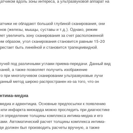
датчиком вдоль зоны интереса, а ультразвуковой аппарат на
датчики не обладают большой глубиной сканирования, они
нов (железы, мышцы, суставы и т.д.). Однако, режим
яет увеличить зону сканирования за счет расположенной
ким образом, угол сканирования становится равным 15-20
ерестает быть линейной и становится трапецеивидной.
лучей под различными углами приема-передачи. Данный вид
тканей, а также позволяет получить изображение
что при многолучевом сканировании ультразвуковые лучи
данный метод широко распространен из-за того, что он
интима-медиа
, медиа и адвентициа. Основные предпосылки к появлению
 или инфаркта миокарда можно проследить при диагностике
ся определение толщины комплекса интима-медиа и его
ками. Автоматический расчет толщины комплекса интима-
жде должен был производить расчеты вручную, а также