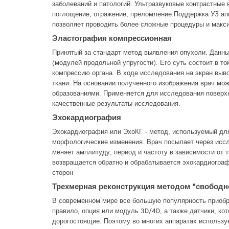
заболеваний и патологий. Ультразвуковые контрастные 
поглощение, отражение, преломление.Поддержка УЗ ап
позволяет проводить более сложные процедуры и макси
Эластография компрессионная
Принятый за стандарт метод выявления опухоли. Данны
(модулей продольной упругости). Его суть состоит в т
компрессию органа. В ходе исследования на экран выво
ткани. На основании полученного изображения врач мож
образованиями. Применяется для исследования поверх
качественные результаты исследования.
Эхокардиография
Эхокардиография или ЭхоКГ - метод, используемый для
морфологические изменения. Врач посылает через иссл
меняет амплитуду, период и частоту в зависимости от т
возвращается обратно и обрабатывается эхокардиограф
сторон
Трехмерная реконструкция методом "свободно
В современном мире все большую популярность приобре
правило, опция или модуль 3D/4D, а также датчики, ко
дорогостоящие. Поэтому во многих аппаратах использу