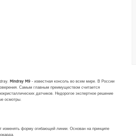
dray.
Mindray M9
- известная консоль во всем мире. В России
стоверения. Самым главным преимуществом считается
окристаллических датчиков. Недорогое экспертное решение
ые осмотры.
т изменять форму огибающей линии. Основан на принципе
иокарда.