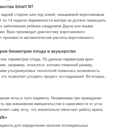
анства Smart NT
а задней стороне шеи под кожей, называемой воротниковым
11 по 14 неделю беременности матери не должно превышать
иск заболевания ребенка синдромом Дауна или иными
и. Врач производит диагностику воротникового
т произвести автоматические расчеты воротникового
ров биометрии плода в акушерстве
ских параметров плода. По данным параметрам врач
ним, например, относятся: копчико-теменной размер,
итием ультразвуковых технологий появилась возможность
 это позволяет ускорить процесс исследования. Во-вторых,
дении иглы в тело пациента. Незаменима при проведении
ть при инвазивном вмешательстве в зависимости от угла
ляет саму иглу, что значительно облегчает работу врача.
WN+
пациента для определения наличия потенциальных