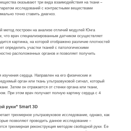
вещества оказывают три вида взаимодействия на ткани –
паратом исследований с контрастными веществами
мально точно ставить диагноз.
й метод построен на анализе отличий модулей Юнга
ом, что врач специализированным датчиком осуществляет
дится картинка, на которой отображено различие плотностей
ет определить участки тканей с патологическими
ностно расположенных органов и позволяет получить
 изучения сердца. Направлен на его физические и
едуемый орган или ткань ультразвуковой сигнал, который
кани. Затем он отражается от стенки органа или ткани,
ом. При этом врач получает полную картину сердца с 4
й руки" Smart 3D
тает трехмерное ультразвуковое исследование, однако, как
торые позволяют проводить данное исследование –
ется трехмерная реконструкция методом свободной руки. Ее