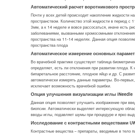
Автоматический расчет воротникового простр
Почти у всех детей происходит накопление жидкости н
пространством. Количество этой жидкости в период с 
3мм, а к 14 неделе и вовсе рассосаться, иначе есть р
заболеваниями, вызванными хромосомными отклонениям
пространства на 11-14 неделях. Данная опция позволяе
пространства плода
Автоматическое измерение основных парамет
Во врачебной практике существует таблица биометриче
определяет, есть ли отклонения при развитии плода. К 
бипаретальное расстояние, плодное яйцо и др. С разв
автоматически измерять данные параметры. Во-первых,
исключает возможность врачебной ошибки.
Опция улучшения визуализации иглы iNeedle
Данная опция позволяет улучшить изображение при вве
биопсии. Автоматически выделяет интересующую облас
вводы иглы, подавляет шумы при процедуре и ярко выде
Исследование с контрастными веществами U
Контрастные вещества – препараты, вводимые в тело 