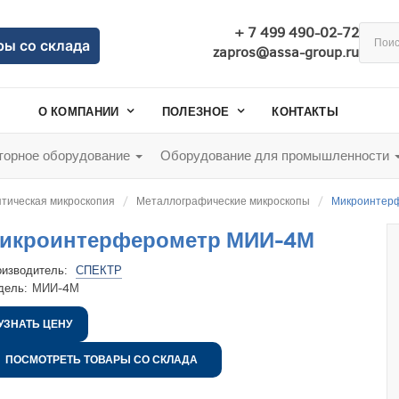
+ 7 499 490-02-72
ры со склада
zapros@assa-group.ru
О КОМПАНИИ
ПОЛЕЗНОЕ
КОНТАКТЫ
орное оборудование
Оборудование для промышленности
тическая микроскопия
Металлографические микроскопы
Микроинтер
икроинтерферометр МИИ-4М
оизводитель:
СПЕКТР
дель:
МИИ-4М
УЗНАТЬ ЦЕНУ
ПОСМОТРЕТЬ ТОВАРЫ СО СКЛАДА