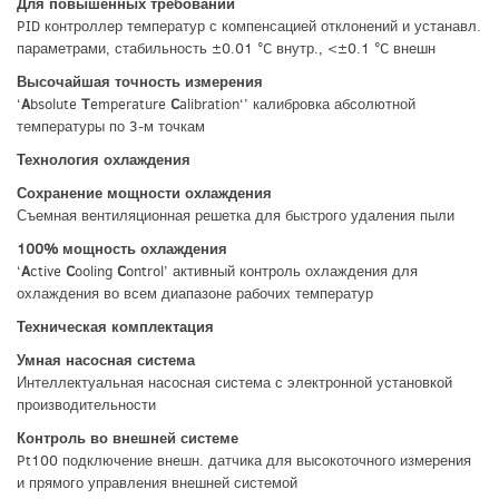
Для повышенных требований
PID контроллер температур с компенсацией отклонений и устанавл.
параметрами, стабильность ±0.01 °C внутр., <±0.1 °C внешн
Высочайшая точность измерения
‘
A
bsolute
T
emperature
C
alibration‘’ калибровка абсолютной
температуры по 3-м точкам
Технология охлаждения
Сохранение мощности охлаждения
Съемная вентиляционная решетка для быстрого удаления пыли
100% мощность охлаждения
‘
A
ctive
C
ooling
C
ontrol’ активный контроль охлаждения для
охлаждения во всем диапазоне рабочих температур
Техническая комплектация
Умная насосная система
Интеллектуальная насосная система с электронной установкой
производительности
Контроль во внешней системе
Pt100 подключение внешн. датчика для высокоточного измерения
и прямого управления внешней системой