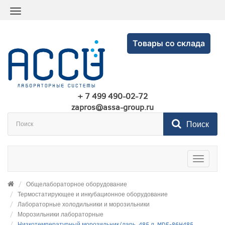
Товары со склада
+ 7 499 490-02-72
zapros@assa-group.ru
Поиск
Toggle
navigatio
Общелабораторное оборудование
Термостатирующее и инкубационное оборудование
Лабораторные холодильники и морозильники
Морозильники лабораторные
Низкотемпературный морозильник/ларь, 485 л, MDF-86H485