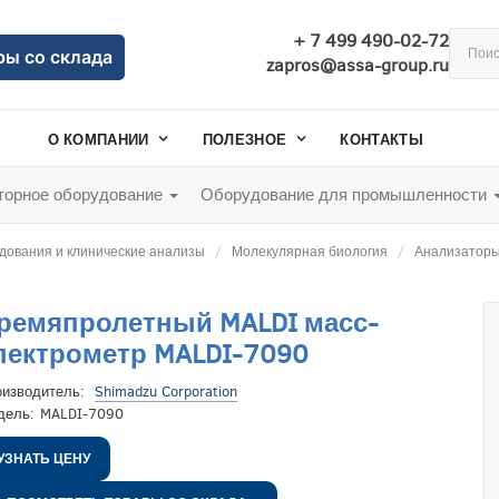
+ 7 499 490-02-72
ры со склада
zapros@assa-group.ru
О КОМПАНИИ
ПОЛЕЗНОЕ
КОНТАКТЫ
орное оборудование
Оборудование для промышленности
дования и клинические анализы
Молекулярная биология
Анализаторы
ремяпролетный MALDI масс-
пектрометр MALDI-7090
оизводитель:
Shimadzu Corporation
дель:
MALDI-7090
УЗНАТЬ ЦЕНУ