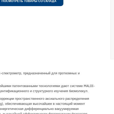
ПОСМОТРЕТЬ ТОВАРЫ СО СКЛАДА
-спектрометр, предназначенный для протеомных и
ейшими патентованными технологиями дают системе MALDI-
нтификационного и структурного изучения биомолекул.
оррекции пространственного аксиального распределения
using), обеспечивающая высочайшее в настоящий момент
оэнергетическая дифференциально вакуумируемая
ть высочайшей эффективности фрагментации благодаря