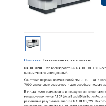
Описание
Технические характеристики
MALDI-7090
– это времяпролетный MALDI TOF-TOF масс
биохимических исследований.
Сочетание широких возможностей MALDI TOF-TOF c нов
7090 уникальные возможности для всеобъемлющего иде
В MALDI-7090 реализована инновационная технология к
генерируемых ионов ASDF (AxialSpatialDistributionFoc
разрешение результатов анализа MALDI MS/MS. Высок
соударительная ячейка MALDI-7090 позволяет достига