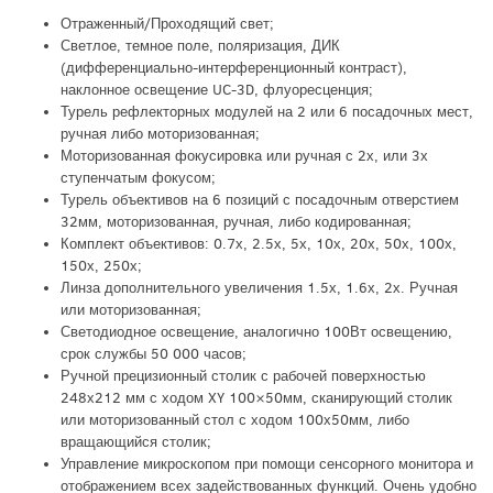
Отраженный/Проходящий свет;
Светлое, темное поле, поляризация, ДИК
(дифференциально-интерференционный контраст),
наклонное освещение UC-3D, флуоресценция;
Турель рефлекторных модулей на 2 или 6 посадочных мест,
ручная либо моторизованная;
Моторизованная фокусировка или ручная с 2х, или 3х
ступенчатым фокусом;
Турель объективов на 6 позиций с посадочным отверстием
32мм, моторизованная, ручная, либо кодированная;
Комплект объективов: 0.7х, 2.5х, 5х, 10х, 20х, 50х, 100х,
150х, 250х;
Линза дополнительного увеличения 1.5х, 1.6х, 2х. Ручная
или моторизованная;
Светодиодное освещение, аналогично 100Вт освещению,
срок службы 50 000 часов;
Ручной прецизионный столик с рабочей поверхностью
248х212 мм с ходом XY 100×50мм, сканирующий столик
или моторизованный стол с ходом 100х50мм, либо
вращающийся столик;
Управление микроскопом при помощи сенсорного монитора и
отображением всех задействованных функций. Очень удобно