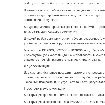
работу комфортной и значительно снизить вероятность 
Возможность быстрой установки ручки управления столик
позволяет адаптировать микроскоп для левшей и дает 
вести записи в журнале.
Конденсор лабораторных микроскопов Leica имеет цвет
диафрагмы для каждого увеличения.
Широкий выбор эргономических тубусов, возможность у
удобного расположения рук и увеличения высоты микр
Микроскопы DM2000, DM2500 и DM3000 могут быть обо
Промежуточную скорость удобно использовать в качест
в качестве точной при работе на малых увеличениях.
Флуоресценция
Все системы фильтров проходят тщательную процедуру
смене диапазонов флуоресценции. Это удобно при работ
коррекции изображений и улучшает точность результато
Простота в эксплуатации
Конструкция крепления лампы позволяет заменить ламп
Конструкция микроскопов Leica DM2000, DM2500 и DM