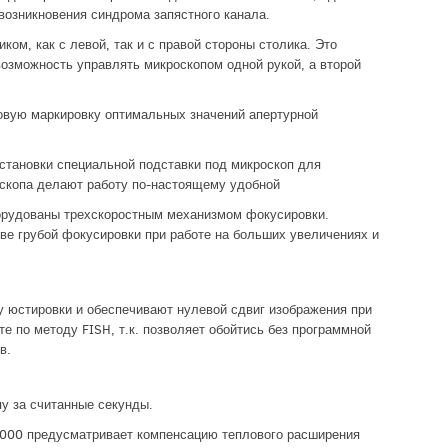
возникновения синдрома запястного канала.
ом, как с левой, так и с правой стороны столика. Это
возможность управлять микроскопом одной рукой, а второй
овую маркировку оптимальных значений апертурной
становки специальной подставки под микроскоп для
оскопа делают работу по-настоящему удобной
рудованы трехскоростным механизмом фокусировки.
ве грубой фокусировки при работе на больших увеличениях и
 юстировки и обеспечивают нулевой сдвиг изображения при
е по методу FISH, т.к. позволяет обойтись без программной
в.
у за считанные секунды.
3000 предусматривает компенсацию теплового расширения