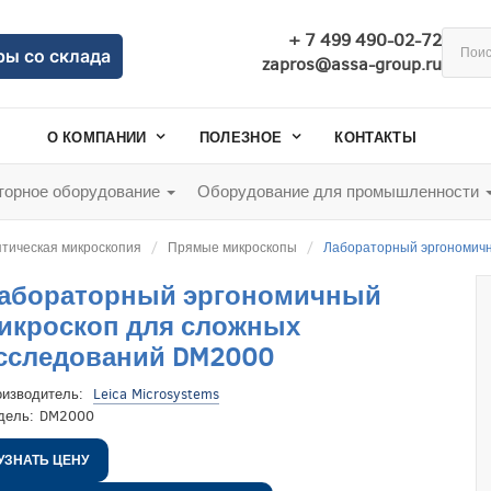
+ 7 499 490-02-72
ры со склада
zapros@assa-group.ru
О КОМПАНИИ
ПОЛЕЗНОЕ
КОНТАКТЫ
орное оборудование
Оборудование для промышленности
тическая микроскопия
Прямые микроскопы
Лабораторный эргономичн
абораторный эргономичный
икроскоп для сложных
сследований DM2000
оизводитель:
Leica Microsystems
дель:
DM2000
УЗНАТЬ ЦЕНУ