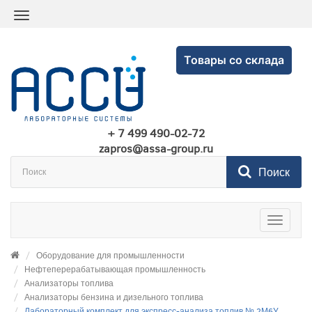
Товары со склада
+ 7 499 490-02-72
zapros@assa-group.ru
Поиск
Toggle
navigatio
Оборудование для промышленности
Нефтеперерабатывающая промышленность
Анализаторы топлива
Анализаторы бензина и дизельного топлива
Лабораторный комплект для экспресс-анализа топлив № 2М6У