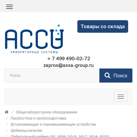
Товары со склада
+ 7 499 490-02-72
zapros@assa-group.ru
Поиск
Toggle
navigatio
Общелабораторное оборудование
Пробоотбор и пробоподготовка
Встряхивающие и перемешивающие устройства
Шейкеры/качалки
Орбитальный шейкер GFL 3005 (3015, 3017, 3019, 3020)