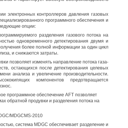
 электронных контроллеров давления газовых
специализированного программного обеспечения и
ледующие опции:
ограммируемого разделения газового потока на
ностью одновременного детектирования двумя и
получения более полной информации за один цикл
иза, и снижаются затраты.
увки позволяет изменять направление потока газа-
еств, остающихся после детектирования целевых
мени анализа и увеличение производительности.
сококипящих компонентов предотвращается
знос.
ное программное обеспечение AFT позволяет
мах обратной продувки и разделения потока на
 MDGC/MDGCMS-2010
вностью, система MDGC обеспечивает разделение и