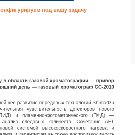
онфигурируем под вашу задачу
у в области газовой хроматографии — прибор
няшний день — газовый хроматограф GC-2010
ейшее развитие передовых технологий Shimadzu
ительная чувствительность детекторов нового
(ПИД) и пламенно-фотометрического (ПФД) —
 анализ следовых количеств. Сочетание AFТ
новой системой высокоскоростного нагрева и
ализа и гарантирует высокую воспроизводимость