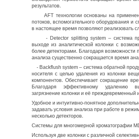
результатов.
AFT технологии основаны на применении
потоков, вспомогательного оборудования и 
в настоящее время позволяют реализовать с
- Detector splitting system – система пр
выходе из аналитической колонки с возмож
более детекторами. Благодаря возможности 
анализа существенно сокращается время анал
- Bac
kflush system – система обратной прод
носителя с целью удаления из колонки вещ
компонентов. Обеспечивает сокращение вре
Благодаря эффективному удалению вы
загрязнение колонки и её преждевременный и
Удобное и интуитивно-понятное дополнитель
задавать условия анализа при работе в режи
несколько детекторов.
Системы для многомерной хроматографии
Используя две колонки с различной селекти