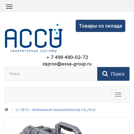
Товары со склада
+ 7 499 490-02-72
zapros@assa-group.ru
Поиск
Toggle
navigatio
LI-7815 – мобильный газоанализатор CO₂/H₂O