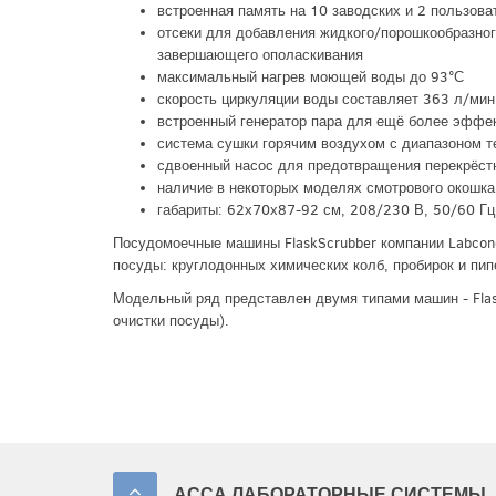
встроенная память на 10 заводских и 2 пользов
отсеки для добавления жидкого/порошкообразног
завершающего ополаскивания
максимальный нагрев моющей воды до 93°С
скорость циркуляции воды составляет 363 л/мин
встроенный генератор пара для ещё более эффе
система сушки горячим воздухом с диапазоном 
сдвоенный насос для предотвращения перекрёст
наличие в некоторых моделях смотрового окошк
габариты: 62х70х87-92 см, 208/230 В, 50/60 Гц
Посудомоечные машины FlaskScrubber компании Labcon
посуды: круглодонных химических колб, пробирок и пип
Модельный ряд представлен двумя типами машин - Flas
очистки посуды).
АССА ЛАБОРАТОРНЫЕ СИСТЕМЫ