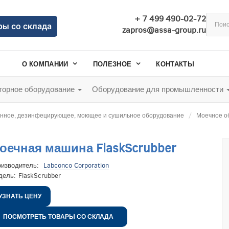
+ 7 499 490-02-72
ры со склада
zapros@assa-group.ru
О КОМПАНИИ
ПОЛЕЗНОЕ
КОНТАКТЫ
орное оборудование
Оборудование для промышленности
нное, дезинфецирующее, моющее и сушильное оборудование
Моечное о
оечная машина FlaskScrubber
оизводитель:
Labconco Corporation
дель:
FlaskScrubber
УЗНАТЬ ЦЕНУ
ПОСМОТРЕТЬ ТОВАРЫ СО СКЛАДА