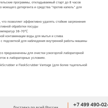
ательские программы, откладываемый старт до 8 часов
о моющего детергента и средства "против капель" для
, что позволяет эффективно удалять стойкие загрязнения
ктивной обработки посуды
температур 38-70°С
ной контаминации воды для мытья и слива
а с подсветкой для наблюдения внутренней работы машины
co предназначены для очистки узкогорлой лабораторной
еток в лабораторных условиях.
kScrubber и FlaskScrubber Vantage (для более тщательной
+7 499 490-02
Доставка по всей России