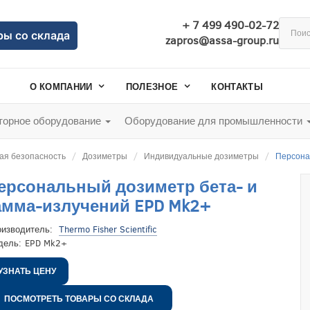
+ 7 499 490-02-72
ры со склада
zapros@assa-group.ru
О КОМПАНИИ
ПОЛЕЗНОЕ
КОНТАКТЫ
орное оборудование
Оборудование для промышленности
ая безопасность
Дозиметры
Индивидуальные дозиметры
Персона
ерсональный дозиметр бета- и
амма-излучений EPD Mk2+
оизводитель:
Thermo Fisher Scientific
дель:
EPD Mk2+
УЗНАТЬ ЦЕНУ
ПОСМОТРЕТЬ ТОВАРЫ СО СКЛАДА