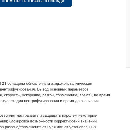
ПОСМОТРЕТЬ ТОВАРЫ СО СКЛАДА
l 21
оснащена обновлённым жидкокристаллическим
 центрифугирования. Вывод основных параметров
, скорость, ускорение, разгон, торможение, время), во время
татус, стадия центрифугирования и время до окончания
озволяет настраивать и защищать паролем некоторые
ания; блокировка возможности корректировки значений
ор разгона/торможения от нуля или от установленных