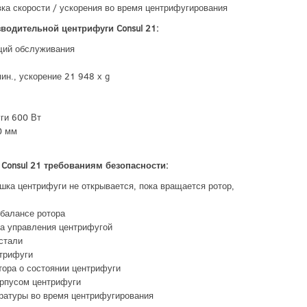
ка скорости / ускорения во время центрифугирования
зводительной центрифуги
Consul 21:
щий обслуживания
ин., ускорение 21 948 х g
ги 600 Вт
0 мм
и
Consul 21 требованиям безопасности:
шка центрифуги не открывается, пока вращается ротор,
балансе ротора
а управления центрифугой
стали
нтрифуги
ора о состоянии центрифуги
орпусом центрифуги
ратуры во время центрифугирования