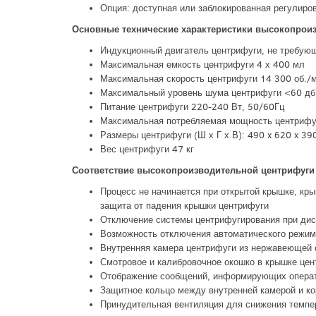
Опция: доступная или заблокированная регулиров
Основные технические характеристики высокопрои
Индукционный двигатель центрифуги, не требую
Максимальная емкость центрифуги 4 х 400 мл
Максимальная скорость центрифуги 14 300 об./м
Максимальный уровень шума центрифуги <60 дб
Питание центрифуги 220-240 Вт, 50/60Гц
Максимальная потребляемая мощность центрифу
Размеры центрифуги (Ш х Г х В): 490 x 620 x 39
Вес центрифуги 47 кг
Соответствие высокопроизводительной центрифуг
Процесс не начинается при открытой крышке, кры
защита от падения крышки центрифуги
Отключение системы центрифугирования при дис
Возможность отключения автоматического режим
Внутренняя камера центрифуги из нержавеющей 
Смотровое и калибровочное окошко в крышке це
Отображение сообщений, информирующих операт
Защитное кольцо между внутренней камерой и к
Принудительная вентиляция для снижения темпе