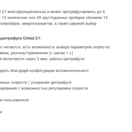
l 21 многофункциональна и может центрифугировать до 4
 12 конических или 28 круглодонных пробирок объемом 15
ропробирок, микропланшетов, а также широкий выбор
 центрифуги
Consul 21:
о читаются, есть возможность выбора параметров скорости/
емени, разгона/торможения (с шагом 1 с)
я включается через 3 мин. работы центрифуги
идеть благодаря конфигурации вспомогательного
енных скорости / ускорения центрифуги
гирования с возможностью регулировки скорости
м пользователя
ги