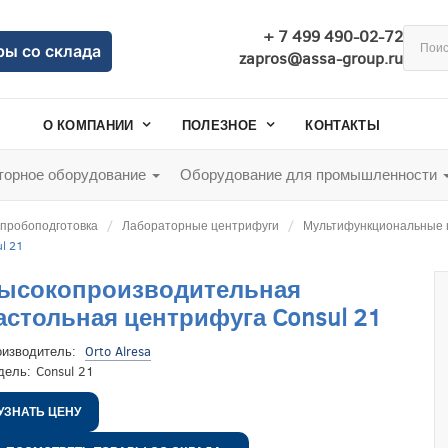
+ 7 499 490-02-72
ры со склада
zapros@assa-group.ru
О КОМПАНИИ
ПОЛЕЗНОЕ
КОНТАКТЫ
орное оборудование
Оборудование для промышленности
 пробоподготовка
Лабораторные центрифуги
Мультифункциональные 
l 21
ысокопроизводительная
астольная центрифуга Consul 21
оизводитель:
Orto Alresa
дель:
Consul 21
УЗНАТЬ ЦЕНУ