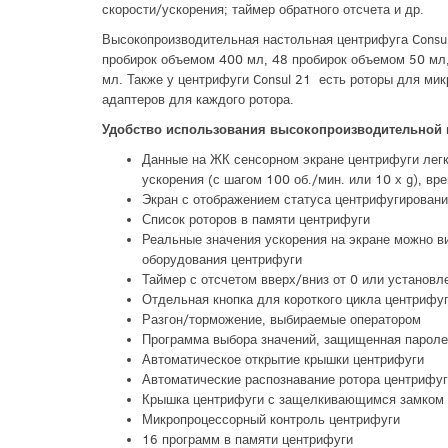
скорости/ускорения; таймер обратного отсчета и др.
Высокопроизводительная настольная центрифуга Consu
пробирок объемом 400 мл, 48 пробирок объемом 50 мл,
мл. Также у центрифуги Consul 21
есть роторы для мик
адаптеров для каждого ротора.
Удобство использования высокопроизводительной
Данные на ЖК сенсорном экране центрифуги легк
ускорения (с шагом 100 об./мин. или 10 х g), вр
Экран с отображением статуса центрифугировани
Список роторов в памяти центрифуги
Реальные значения ускорения на экране можно в
оборудования центрифуги
Таймер с отсчетом вверх/вниз от 0 или установл
Отдельная кнопка для короткого цикла центрифу
Разгон/торможение, выбираемые оператором
Программа выбора значений, защищенная пароле
Автоматическое открытие крышки центрифуги
Автоматические распознавание ротора центрифу
Крышка центрифуги с защелкивающимся замком
Микропроцессорный контроль центрифуги
16 программ в памяти центрифуги