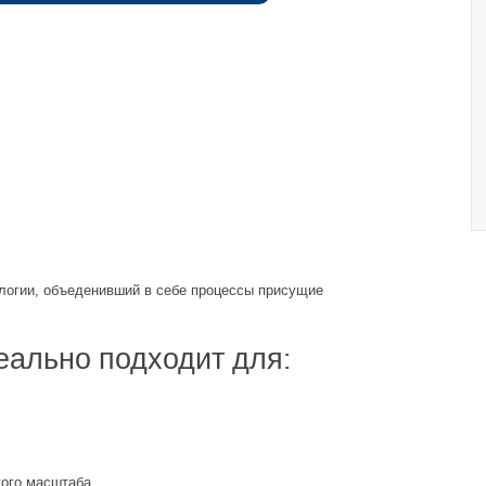
ологии, объеденивший в себе процессы присущие
еально подходит для:
кого масштаба.