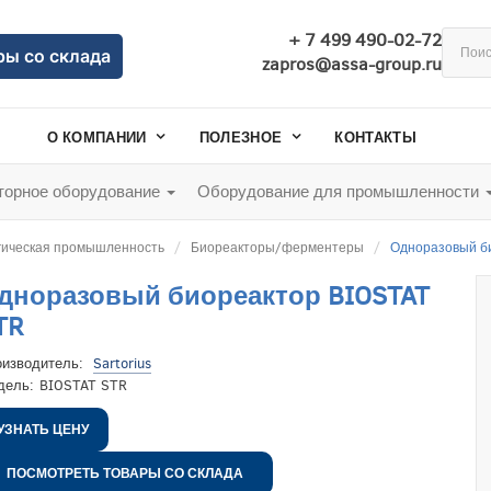
+ 7 499 490-02-72
ры со склада
zapros@assa-group.ru
О КОМПАНИИ
ПОЛЕЗНОЕ
КОНТАКТЫ
орное оборудование
Оборудование для промышленности
гическая промышленность
Биореакторы/ферментеры
Одноразовый би
дноразовый биореактор BIOSTAT
TR
оизводитель:
Sartorius
дель:
BIOSTAT STR
УЗНАТЬ ЦЕНУ
ПОСМОТРЕТЬ ТОВАРЫ СО СКЛАДА