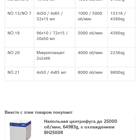
NО.13/NО.7
4x50 / 4x85 /
1000 / 5000
15316 /
32x15 мл
об/мин
4390xg
NО.19
96x10 / 72x15 /
5000 об/мин
4390xg
20x50 мл
NО.20
Микропланшет
4000 об/мин
2236xg
2x2x96
NО.21
4x50 / 4x85 мл
8000 об/мин
9800xg
Вместе с этим товаром покупают
Напольная центрифуга до 25000
об/мин, 64983g, с охлаждением
BH2500R