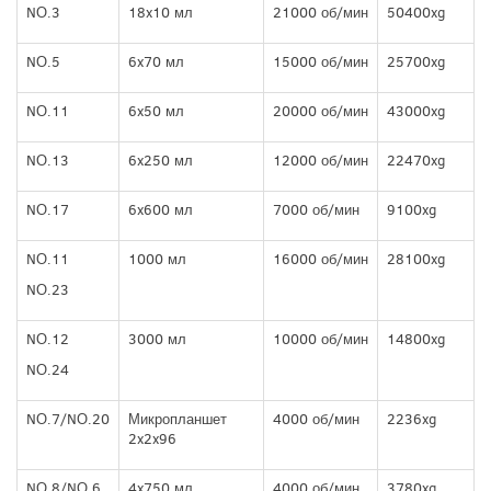
NО.3
18x10 мл
21000 об/мин
50400xg
NО.5
6x70 мл
15000 об/мин
25700xg
NО.11
6x50 мл
20000 об/мин
43000xg
NО.13
6x250 мл
12000 об/мин
22470xg
NО.17
6x600 мл
7000 об/мин
9100xg
NО.11
1000 мл
16000 об/мин
28100xg
NО.23
NО.12
3000 мл
10000 об/мин
14800xg
NО.24
NО.7/NО.20
Микропланшет
4000 об/мин
2236xg
2x2x96
NО.8/NО.6
4x750 мл
4000 об/мин
3780xg