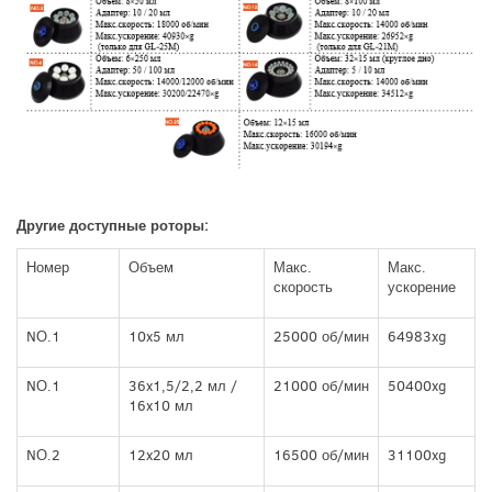
Другие доступные роторы:
Номер
Объем
Макс.
Макс.
скорость
ускорение
NО.1
10x5 мл
25000 об/мин
64983xg
NО.1
36x1,5/2,2 мл /
21000 об/мин
50400xg
16x10 мл
NО.2
12x20 мл
16500 об/мин
31100xg