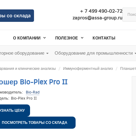
+ 7 499 490-02-72
ры со склада
zapros@assa-group.ru
О КОМПАНИИ
ПОЛЕЗНОЕ
КОНТАКТЫ
орное оборудование
Оборудование для промышленности
дования и клинические анализы
Иммуноферментный анализ
Планшет
ошер Bio-Plex Pro II
оизводитель:
Bio-Rad
дель:
Bio-Plex Pro II
УЗНАТЬ ЦЕНУ
ПОСМОТРЕТЬ ТОВАРЫ СО СКЛАДА