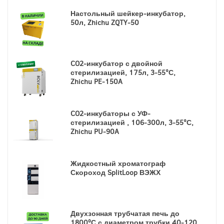
Настольный шейкер-инкубатор,
50л, Zhichu ZQTY-50
CO2-инкубатор с двойной
стерилизацией, 175л, 3-55°С,
Zhichu PE-150A
CO2-инкубаторы с УФ-
стерилизацией , 106-300л, 3-55°С,
Zhichu PU-90A
Жидкостный хроматограф
Скороход SplitLoop ВЭЖХ
Двухзонная трубчатая печь до
1800ºС с диаметром трубки 40-120