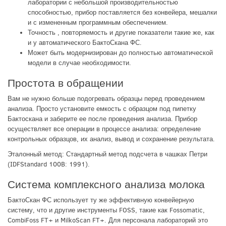
лаборатории с небольшой производительностью
способностью, прибор поставляется без конвейера, мешалки
и с измененным программным обеспечением.
Точность , повторяемость и другие показатели такие же, как
и у автоматического БактоСкана ФС.
Может быть модернизирован до полностью автоматической
модели в случае необходимости.
Простота в обращении
Вам не нужно больше подогревать образцы перед проведением
анализа. Просто установите емкость с образцом под пипетку
Бактоскана и заберите ее после проведения анализа. Прибор
осуществляет все операции в процессе анализа: определение
контрольных образцов, их анализ, вывод и сохранение результата.
Эталонный метод: Стандартный метод подсчета в чашках Петри
(IDFStandard 100B: 1991).
Система комплексного анализа молока
БактоСкан ФС использует ту же эффективную конвейерную
систему, что и другие инструменты FOSS, такие как Fossomatic,
CombiFoss FT+ и MilkoScan FT+. Для персонала лабораторий это