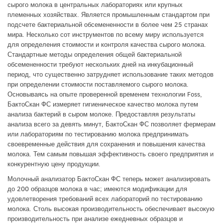
сырого молока в центральных лабораториях или крупных
племенных хозяйствах. Является промышленным стандартом при
подсчете бактериальной обсемененности в более чем 25 странах
мира. Несколько сот инструментов по всему миру используется
для определения стоимости и контроля качества сырого молока.
Стандартные методы определения общей бактериальной
обсемененности требуют нескольких дней на инкубационный
период, что существенно затрудняет использование таких методов
при определении стоимости поставляемого сырого молока.
Основываясь на опыте проверенной временем технологии Foss,
БактоСкан ФС измеряет гигиеническое качество молока путем
анализа бактерий в сыром молоке. Предоставляя результаты
анализа всего за девять минут, БактоСкан ФС позволяет фермерам
или лабораториям по тестированию молока предпринимать
своевременные действия для сохранения и повышения качества
молока. Тем самым повышая эффективность своего предприятия и
конкурентную цену продукции.
Молочный анализатор БактоСкан ФС теперь может анализировать
до 200 образцов молока в час; имеются модификации для
удовлетворения требований всех лабораторий по тестированию
молока. Столь высокая производительность обеспечивает высокую
производительность при анализе ежедневных образцов и