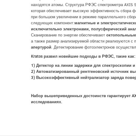
находятся атомы. Структура РФЭС спектрометра AXIS 
которая обеспечивает высокую эффективность сбора ф
при большом увеличении в режиме параллельного сбора
следующих компонент:
магнитные и электростатическ
исключительно электронами, полусферический анали
Сканирование по энергии обеспечивают
октопольныые
а также размер анализируемой области реализуются 
апертурой
. Детектирование фотоэлектронов осуществ
Kratos развил новейшие подходы в РФЭС, такие как:
1) Детектор на линии задержки для спектроскопии 
2) Автоматизированный рентгеновский источник вы
3) Высокоэффективный нейтрализатор заряда пове
Набор вышеприведенных достоинств гарантирует AX
исследованиях.