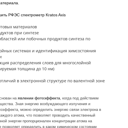
материала.
ить РФЭС спектрометр Kratos Axis
отовых материалов
уктов при синтезе
бластей или побочных продуктов синтеза по
ойных системах и идентификация химсостояния
и
кция распределения слоев для многослойной
руемая толщина до 10 нм)
тличий в электронной структуре по валентной зоне
основан на
явлении фотоэффекта
, когда под действием
ещества. Зная энергию возбуждающего излучения и
тоэффекта, можно определить энергию связи электрона в
каждого атома, что позволяет проводить качественный
ной энергии пропорционален концентрации атома на
е позволяет определить в каком химическом состоянии