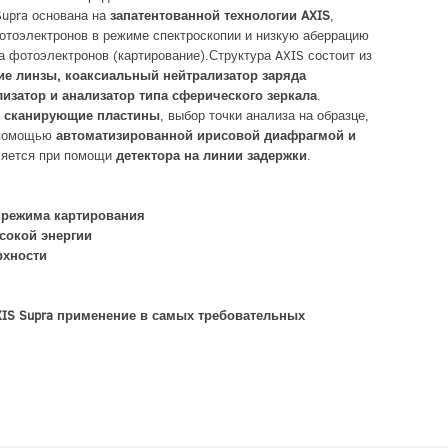
Supra основана на
запатентованной технологии AXIS
,
отоэлектронов в режиме спектроскопии и низкую аберрацию
 фотоэлектронов (картирование).Структура AXIS состоит из
ие линзы, коаксиальный нейтрализатор заряда
затор и анализатор типа сферического зеркала
.
 сканирующие пластины
, выбор точки анализа на образце,
с помощью
автоматизированной ирисовой диафрагмой и
ляется при помощи
детектора на линии задержки
.
и режима картирования
сокой энергии
рхности
IS Supra применение в самых требовательных