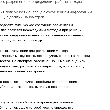
кого разрешения и определение работы выходы
ния поверхности образца с сохранением информации
ину в десятки нанометров
ределять химическое состояние элементов и
и, что является необходимым методом при решении
ва синтезируемых пленок: обнаружение окисленных
х продуктов синтеза и др.
етового излучении для реализации метода
 Данный метод позволяет получать спектры валентной
щества. По спектрам валентной зоны можно оценить
ридизацией, различить изомеры, определить работу
ения на химическом уровне.
pra позволяет получать профили распределения
убине, а также готовить чистую поверхность
икулярно оси сбора электронов реализуется
убине, с помощью которой можно определять