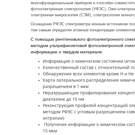
многофункциональным прибором и способен совместить 
фотоэлектронная спектроскопия (УФЭС), Оже-электрон
электронная микроскопия (СЭМ), спектроскопия ионного
Оснащение РФЭС спектрометра ионным источником позв
тем самым определяя атомные концентрации элементов
С помощью рентгеновского фотоэлектронного спект
методом ультрафиолетовой фотоэлектронной спек
информацию о твердом материале:
Информация о химическом состоянии (атом
Количественный состав с относительной п
Обнаружение всех элементов кроме H и Hе
Карта латерального распределения химиче
разрешением в 1 мкм
Неразрушающие профилирование концентра
диапазоне до 10 нм
Реконструкция профилей концентраций эле
методом РФЭС с угловым разрешением сов
энтропии)
Получение информации о химическом состо
15 мкм