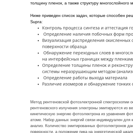
толщину пленок, а также структуру многослойного 
Ниже приведен список задач, которые способен реш
Supra:
Контроль процесса синтеза и аттестация г
Определение наличия побочных форм прод
Визуализация распределения окисленных о
поверхности образца
Обнаружение переходных слоев в многосл
на интерфейсных границах между пленкам
Определение толщины пленок и реконстру
системы неразрушающим методом (анализи
Определение работы выхода материала
Различие изомеров и обнаружение тонких о
Метод рентгеновской фотоэлектронной спектроскопии 
рентгеновского излучения электроны эмитируются из в
кинетическую энергию фотоэлектрона из уравнения фо
атоме. Набор данных энергий связи индивидуален для 
анализ. Количество эмитированных фотоэлектронов дан
поверхности, а положение пика на энергетической шкал