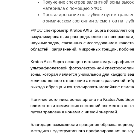
Получение спектров валентной зоны высо
материала с помощью УФЭС
Профилирование по глубине путем травле
о химическом состоянии элементов на глуб
РФЭС спектрометр Kratos AXIS Supra позволяет оп
визуализировать их распределение по поверхност
научных задач, связанных с исследованием качест
областей, загрязнений, микронных трещин, побочны
Kratos Axis Supra оснащен источником ультрафиол
ультрафиолетовой фотоэлектронной спектроскопии.
зоны, которая является уникальной для каждого ве
количественное отношение атомов с различной гиб
выхода образца и контролировать малейшие измен
Наличие источника ионов аргона на Kratos Axis Su
элементов и химических состояний элементов по гл
путем травления ионами с низкой энергией.
Благодаря возможности вращения образца перпенд
методика недеструктивного профилирования по гл