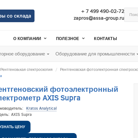
+ 7 499 490-02-72
ры со склада
zapros@assa-group.ru
О КОМПАНИИ
ПОЛЕЗНОЕ
КОНТАКТЫ
орное оборудование
Оборудование для промышленности
Рентгеновcкая спектроскопия
Рентгеновская фотоэлектронная спектроск
a
ентгеновский фотоэлектронный
пектрометр AXIS Supra
оизводитель:
Kratos Analytical
дель:
AXIS Supra
УЗНАТЬ ЦЕНУ